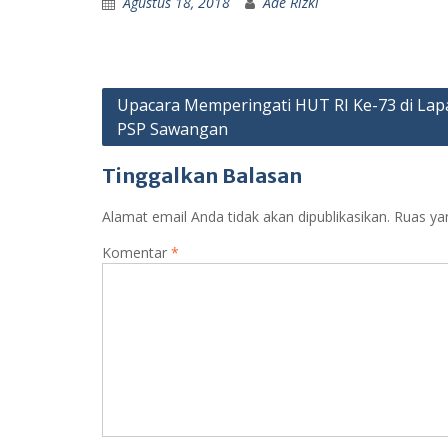
Agustus 18, 2018
Ade Rizki
Navigasi
Upacara Memperingati HUT RI Ke-73 di La
PSP Sawangan
pos
Tinggalkan Balasan
Alamat email Anda tidak akan dipublikasikan.
Ruas ya
Komentar
*