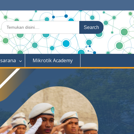
Search
for:
asarana
Mikrotik Academy