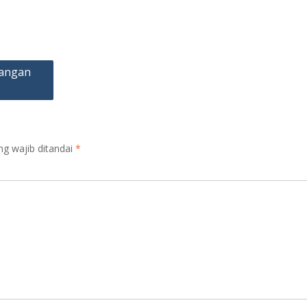
pangan
ng wajib ditandai
*