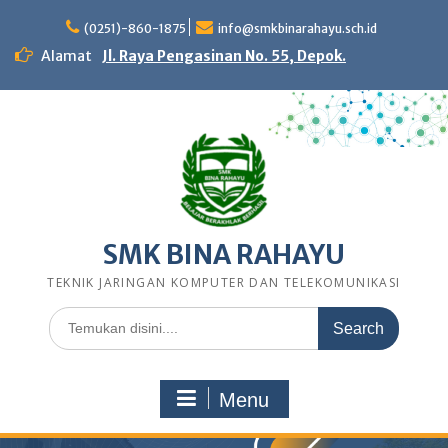
Skip
to
(0251)-860-1875
info@smkbinarahayu.sch.id
content
Alamat
Jl. Raya Pengasinan No. 55, Depok.
SMK BINA RAHAYU
TEKNIK JARINGAN KOMPUTER DAN TELEKOMUNIKASI
Search
for:
Menu