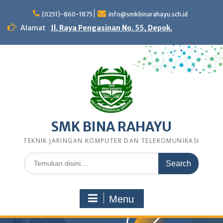
Skip
to
(0251)-860-1875
info@smkbinarahayu.sch.id
content
Alamat
Jl. Raya Pengasinan No. 55, Depok.
SMK BINA RAHAYU
TEKNIK JARINGAN KOMPUTER DAN TELEKOMUNIKASI
Search
for:
Menu