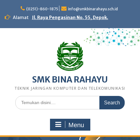
Skip
to
(0251)-860-1875
info@smkbinarahayu.sch.id
content
Alamat
Jl. Raya Pengasinan No. 55, Depok.
SMK BINA RAHAYU
TEKNIK JARINGAN KOMPUTER DAN TELEKOMUNIKASI
Search
for:
Menu