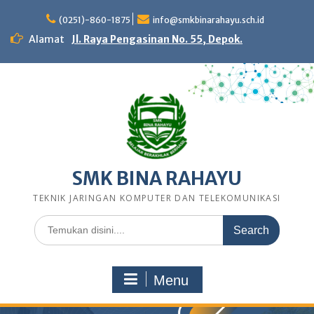
Skip
to
(0251)-860-1875
info@smkbinarahayu.sch.id
content
Alamat
Jl. Raya Pengasinan No. 55, Depok.
SMK BINA RAHAYU
TEKNIK JARINGAN KOMPUTER DAN TELEKOMUNIKASI
Search
for:
Menu