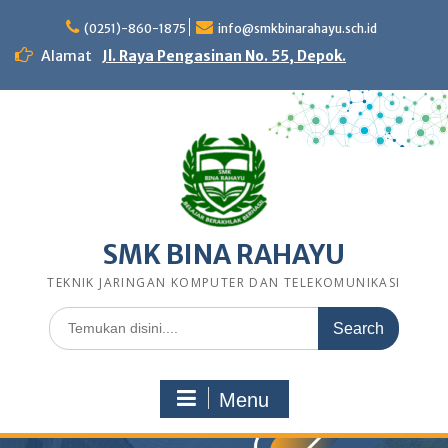
Skip
to
(0251)-860-1875
info@smkbinarahayu.sch.id
content
Alamat
Jl. Raya Pengasinan No. 55, Depok.
SMK BINA RAHAYU
TEKNIK JARINGAN KOMPUTER DAN TELEKOMUNIKASI
Search
for:
Menu