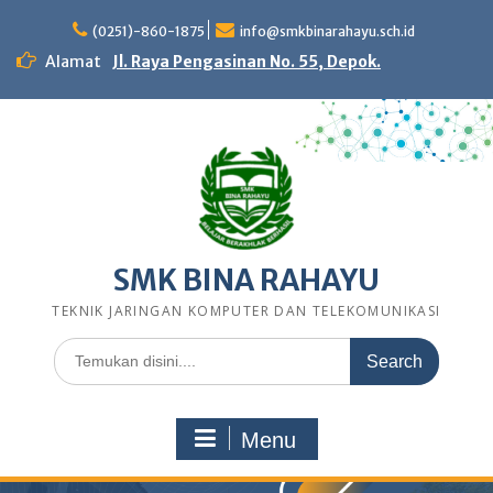
Skip
to
(0251)-860-1875
info@smkbinarahayu.sch.id
content
Alamat
Jl. Raya Pengasinan No. 55, Depok.
SMK BINA RAHAYU
TEKNIK JARINGAN KOMPUTER DAN TELEKOMUNIKASI
Search
for:
Menu