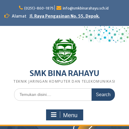
Skip
to
(0251)-860-1875
info@smkbinarahayu.sch.id
content
Alamat
Jl. Raya Pengasinan No. 55, Depok.
SMK BINA RAHAYU
TEKNIK JARINGAN KOMPUTER DAN TELEKOMUNIKASI
Search
for:
Menu