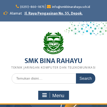
Skip
to
(0251)-860-1875
info@smkbinarahayu.sch.id
content
Alamat
Jl. Raya Pengasinan No. 55, Depok.
SMK BINA RAHAYU
TEKNIK JARINGAN KOMPUTER DAN TELEKOMUNIKASI
Search
for:
Menu