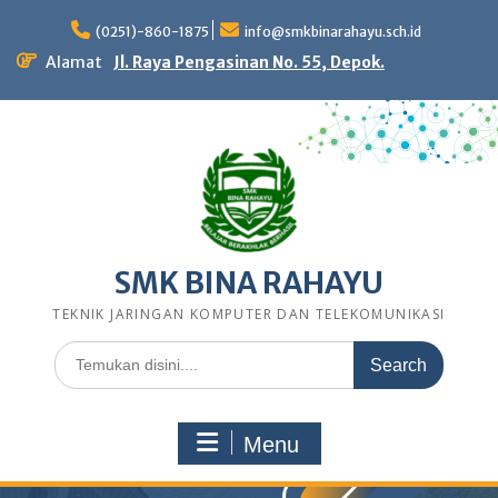
Skip
to
(0251)-860-1875
info@smkbinarahayu.sch.id
content
Alamat
Jl. Raya Pengasinan No. 55, Depok.
SMK BINA RAHAYU
TEKNIK JARINGAN KOMPUTER DAN TELEKOMUNIKASI
Search
for:
Menu