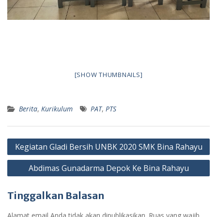
[SHOW THUMBNAILS]
Berita
,
Kurikulum
PAT
,
PTS
Navigasi
Kegiatan Gladi Bersih UNBK 2020 SMK Bina Rahayu
pos
Abdimas Gunadarma Depok Ke Bina Rahayu
Tinggalkan Balasan
Alamat email Anda tidak akan dipublikasikan.
Ruas yang wajib