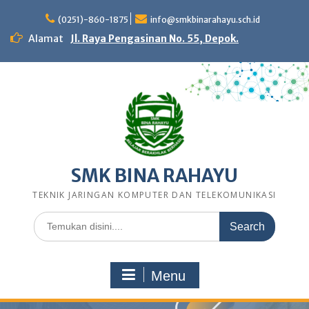
Skip
to
(0251)-860-1875
info@smkbinarahayu.sch.id
content
Alamat
Jl. Raya Pengasinan No. 55, Depok.
SMK BINA RAHAYU
TEKNIK JARINGAN KOMPUTER DAN TELEKOMUNIKASI
Search
for:
Menu