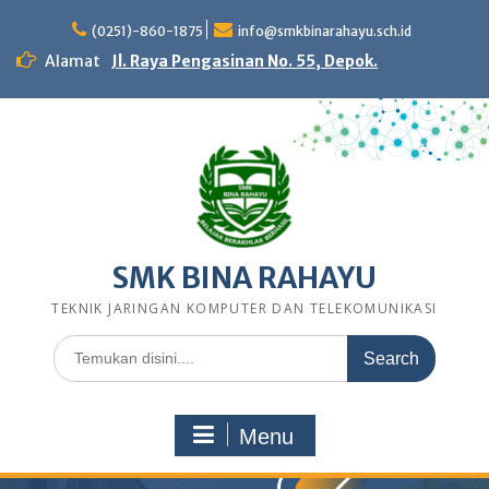
Skip
to
(0251)-860-1875
info@smkbinarahayu.sch.id
content
Alamat
Jl. Raya Pengasinan No. 55, Depok.
SMK BINA RAHAYU
TEKNIK JARINGAN KOMPUTER DAN TELEKOMUNIKASI
Search
for:
Menu