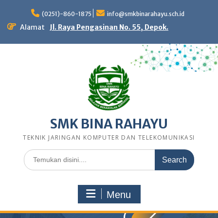
Skip
to
(0251)-860-1875
info@smkbinarahayu.sch.id
content
Alamat
Jl. Raya Pengasinan No. 55, Depok.
SMK BINA RAHAYU
TEKNIK JARINGAN KOMPUTER DAN TELEKOMUNIKASI
Search
for:
Menu