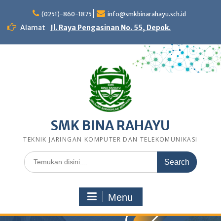
Skip
to
(0251)-860-1875
info@smkbinarahayu.sch.id
content
Alamat
Jl. Raya Pengasinan No. 55, Depok.
SMK BINA RAHAYU
TEKNIK JARINGAN KOMPUTER DAN TELEKOMUNIKASI
Search
for:
Menu