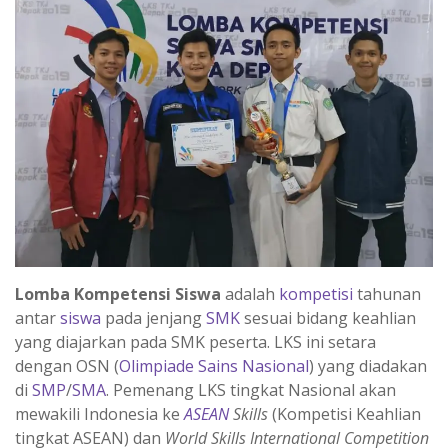
Lomba Kompetensi Siswa
adalah
kompetisi
tahunan
antar
siswa
pada jenjang
SMK
sesuai bidang keahlian
yang diajarkan pada SMK peserta. LKS ini setara
dengan OSN (
Olimpiade Sains Nasional
) yang diadakan
di
SMP
/
SMA
. Pemenang LKS tingkat Nasional akan
mewakili Indonesia ke
ASEAN
Skills
(Kompetisi Keahlian
tingkat ASEAN) dan
World Skills International Competition