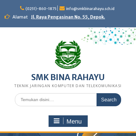
Skip
to
(0251)-860-1875
info@smkbinarahayu.sch.id
content
Alamat
Jl. Raya Pengasinan No. 55, Depok.
SMK BINA RAHAYU
TEKNIK JARINGAN KOMPUTER DAN TELEKOMUNIKASI
Search
for:
Menu