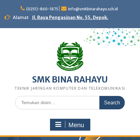
Skip
to
(0251)-860-1875
info@smkbinarahayu.sch.id
content
Alamat
Jl. Raya Pengasinan No. 55, Depok.
SMK BINA RAHAYU
TEKNIK JARINGAN KOMPUTER DAN TELEKOMUNIKASI
Search
for:
Menu