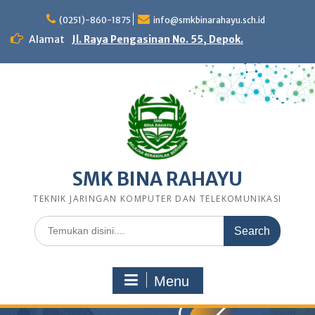
Skip
to
(0251)-860-1875
info@smkbinarahayu.sch.id
content
Alamat
Jl. Raya Pengasinan No. 55, Depok.
SMK BINA RAHAYU
TEKNIK JARINGAN KOMPUTER DAN TELEKOMUNIKASI
Search
for:
Menu