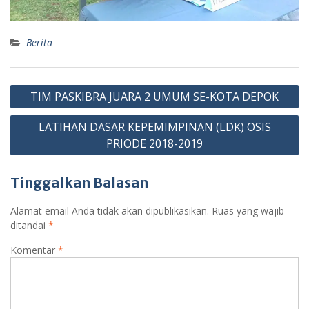
Berita
Navigasi
TIM PASKIBRA JUARA 2 UMUM SE-KOTA DEPOK
pos
LATIHAN DASAR KEPEMIMPINAN (LDK) OSIS
PRIODE 2018-2019
Tinggalkan Balasan
Alamat email Anda tidak akan dipublikasikan.
Ruas yang wajib
ditandai
*
Komentar
*